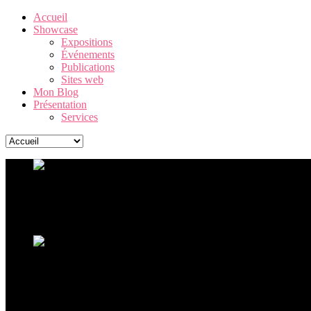
Accueil
Showcase
Expositions
Événements
Publications
Sites web
Mon Blog
Présentation
Services
Warhol. The American Dream Factory
Une exposition Andy Warhol exceptionnelle, retraçant la carrière 
Ouverture de l'exposition Ceci n'est pas un corps
La sculpture hyperréaliste à La Boverie avec plus de 60 oeu