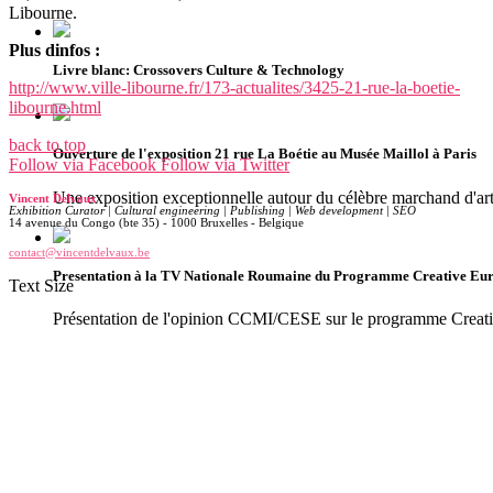
Libourne.
Plus dinfos :
Livre blanc: Crossovers Culture & Technology
http://www.ville-libourne.fr/173-actualites/3425-21-rue-la-boetie-
libourne.html
back to top
Ouverture de l'exposition 21 rue La Boétie au Musée Maillol à Paris
Follow via Facebook
Follow via Twitter
Une exposition exceptionnelle autour du célèbre marchand d'ar
Vincent Delvaux
Exhibition Curator | Cultural engineering | Publishing | Web development | SEO
14 avenue du Congo (bte 35) - 1000 Bruxelles - Belgique
contact@vincentdelvaux.be
Presentation à la TV Nationale Roumaine du Programme Creative Eu
Text Size
Présentation de l'opinion CCMI/CESE sur le programme Creat