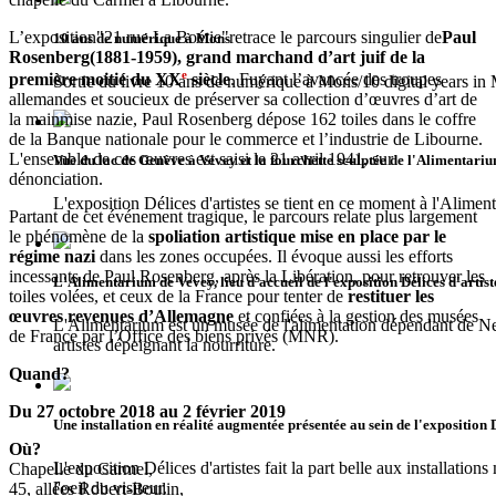
L’exposition"21 rue La Boétie"retrace le parcours singulier de
Paul
10 ans de numérique à Mons
Rosenberg
(1881-1959),
grand marchand d’art juif
de la
e
première moitié du XX
siècle
. Fuyant l’avancée des troupes
Sortie du livre 10 ans de numérique à Mons/10 digital years in
allemandes et soucieux de préserver sa collection d’œuvres d’art de
la mainmise nazie, Paul Rosenberg dépose 162 toiles dans le coffre
de la Banque nationale pour le commerce et l’industrie de Libourne.
L'ensemble de ces œuvres est saisi le 21 avril 1941, sur
Vue du lac de Genève à Vevey et la fourchette sculptée de l'Alimentari
dénonciation.
L'exposition Délices d'artistes se tient en ce moment à l'Alime
Partant de cet événement tragique, le parcours relate plus largement
le phénomène de la
spoliation artistique mise en place par le
régime nazi
dans les zones occupées. Il évoque aussi les efforts
incessants de Paul Rosenberg, après la Libération, pour retrouver les
L'Alimentarium de Vevey, lieu d'accueil de l'exposition Délices d'artist
toiles volées, et ceux de la France pour tenter de
restituer les
œuvres revenues d’Allemagne
et confiées à la gestion des musées
L'Alimentarium est un musée de l'alimentation dépendant de Nes
de France par l’Office des biens privés (MNR).
artistes dépeignant la nourriture.
Quand?
Du 27 octobre 2018 au 2 février
2019
Une installation en réalité augmentée présentée au sein de l'exposition 
Où?
L'exposition Délices d'artistes fait la part belle aux installati
Chapelle du Carmel,
l'oeil du visiteur.
45, allées Robert-Boulin,