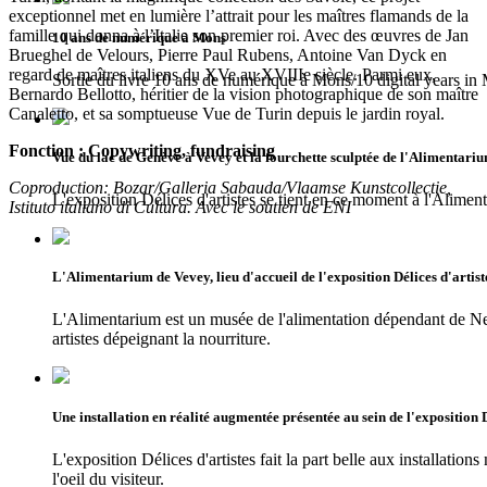
exceptionnel met en lumière l’attrait pour les maîtres flamands de la
famille qui donna à l’Italie son premier roi. Avec des œuvres de Jan
10 ans de numérique à Mons
Brueghel de Velours, Pierre Paul Rubens, Antoine Van Dyck en
regard de maîtres italiens du XVe au XVIIIe siècle. Parmi eux,
Sortie du livre 10 ans de numérique à Mons/10 digital years in
Bernardo Bellotto, héritier de la vision photographique de son maître
Canaletto, et sa somptueuse Vue de Turin depuis le jardin royal.
Fonction : Copywriting, fundraising
Vue du lac de Genève à Vevey et la fourchette sculptée de l'Alimentari
Coproduction: Bozar/Galleria Sabauda/Vlaamse Kunstcollectie,
L'exposition Délices d'artistes se tient en ce moment à l'Alime
Istituto italiano di Cultura. Avec le soutien de ENI
L'Alimentarium de Vevey, lieu d'accueil de l'exposition Délices d'artist
L'Alimentarium est un musée de l'alimentation dépendant de Nes
artistes dépeignant la nourriture.
Une installation en réalité augmentée présentée au sein de l'exposition 
L'exposition Délices d'artistes fait la part belle aux installati
l'oeil du visiteur.