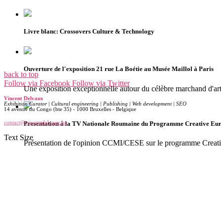
Livre blanc: Crossovers Culture & Technology
Ouverture de l'exposition 21 rue La Boétie au Musée Maillol à Paris
back to top
Follow via Facebook
Follow via Twitter
Une exposition exceptionnelle autour du célèbre marchand d'ar
Vincent Delvaux
Exhibition Curator | Cultural engineering | Publishing | Web development | SEO
14 avenue du Congo (bte 35) - 1000 Bruxelles - Belgique
Presentation à la TV Nationale Roumaine du Programme Creative Eu
contact@vincentdelvaux.be
Text Size
Présentation de l'opinion CCMI/CESE sur le programme Creat