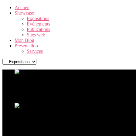
Accueil
Showcase
Expositions
Événements
Publications
Sites web
Mon Blog
Présentation
Services
Warhol. The American Dream Factory
Une exposition Andy Warhol exceptionnelle, retraçant la carrière 
Ouverture de l'exposition Ceci n'est pas un corps
La sculpture hyperréaliste à La Boverie avec plus de 60 oeu