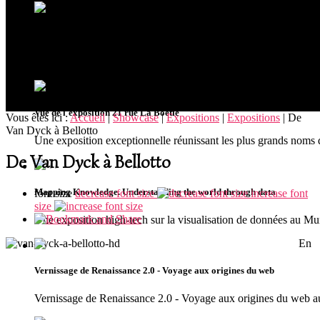
Ouverture du musée MUDIA à Redu
Riche de plus de 300 oeuvres issues de collections privées, le
Vue de l'exposition 21 rue La Boétie
Vous êtes ici :
Accueil
|
Showcase
|
Expositions
|
Expositions
|
De
Van Dyck à Bellotto
Une exposition exceptionnelle réunissant les plus grands noms 
De Van Dyck à Bellotto
Mapping Knowledge. Understanding the world through data
font size
decrease font size
increase font
size
Une exposition high-tech sur la visualisation de données au 
En
Vernissage de Renaissance 2.0 - Voyage aux origines du web
Vernissage de Renaissance 2.0 - Voyage aux origines du we