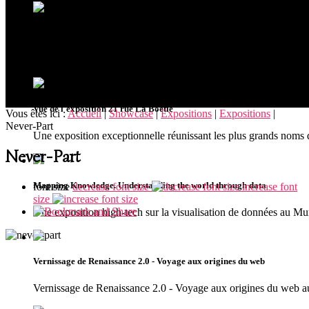
Ouverture du musée MUDIA à Redu
Riche de plus de 300 oeuvres issues de collections privées, le
Vue de l'exposition 21 rue La Boétie
Vous êtes ici :
Accueil
|
Showcase
|
Expositions
|
Expositions
|
Never-Part
Une exposition exceptionnelle réunissant les plus grands noms 
Never-Part
Mapping Knowledge. Understanding the world through data
font size
decrease font size
increase font
size
Une exposition high-tech sur la visualisation de données au 
Vernissage de Renaissance 2.0 - Voyage aux origines du web
Vernissage de Renaissance 2.0 - Voyage aux origines du we