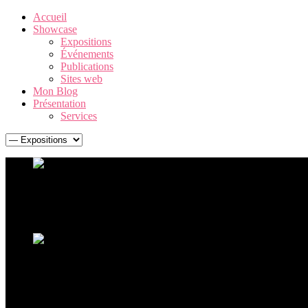
Accueil
Showcase
Expositions
Événements
Publications
Sites web
Mon Blog
Présentation
Services
Warhol. The American Dream Factory
Une exposition Andy Warhol exceptionnelle, retraçant la carrière 
Ouverture de l'exposition Ceci n'est pas un corps
La sculpture hyperréaliste à La Boverie avec plus de 60 oeu