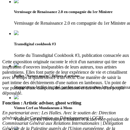
Vernissage de Renaissance 2.0 en compagnie du 1er Ministre
Vernissage de Renaissance 2.0 en compagnie du 1er Ministr
Transdigital cookbook #3
Sortie du Transdigital Cookbook #3, publication consacrée aux 
Cette exposition originale raconte le récit d'un narrateur qui tire son
inspiration d'oeuvres inséparables de leurs auteurs, tous artistes
palestiniens. Elles font partie de leur expérience de vie et cristallisent
Buffet "Nature morte" Délices d'artistes
avec le temps la quintessence d'un vécu. Une manière de saisir la
part intime des déchirements d'une nation en lambeaux. Un point de
Somptueux buffet inspiré par les natures mortes lors du vernissa
vue pudique d'une diaspora, des ambitions et des rêves d'un peuple
dépossédé.
Fonction : Artistic advisor, ghost writing
Vinton Cerf au Mundaneum à Mons
En partenariat avec: Les Halles. Avec le soutien de: Direction
générale de la Coopération au Développement | CGRI -
Vinton Cerf est l'inventeur d'Internet et actuel vice-président d
Commissariat Général aux Relations Internationales | Délégation
Générale de la Palestine auprès de l'Union européenne, de la