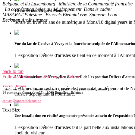
Belgique et du Luxembourg | Ministère de la Communauté française
| La coopération belge au développement Dans le cadre:
10 ans de numérique à Mons
MASARAT Palestine | Brussels Biennial vzw. Sponsor: Leon
Eeckman Art Insurance
Sortie du livre 10 ans de numérique à Mons/10 digital years in
Vue du lac de Genève à Vevey et la fourchette sculptée de l'Alimentari
L'exposition Délices d'artistes se tient en ce moment à l'Alime
back to top
Follow via Facebook
Follow via Twitter
L'Alimentarium de Vevey, lieu d'accueil de l'exposition Délices d'artist
Vincent Delvaux
L'Alimentarium est un musée de l'alimentation dépendant de Nes
Exhibition Curator | Cultural engineering | Publishing | Web development | SEO
14 avenue du Congo (bte 35) - 1000 Bruxelles - Belgique
artistes dépeignant la nourriture.
contact@vincentdelvaux.be
Text Size
Une installation en réalité augmentée présentée au sein de l'exposition 
L'exposition Délices d'artistes fait la part belle aux installati
l'oeil du visiteur.