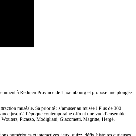
récemment à Redu en Province de Luxembourg et propose une plongée
raction muséale. Sa priorité : s’amuser au musée ! Plus de 300
issance jusqu’à l’époque contemporaine offrent une vue d’ensemble
t, Wouters, Picasso, Modigliani, Giacometti, Magritte, Hergé,
ions numériques et interactives, jeux, quizz, défis, histoires curieuses,