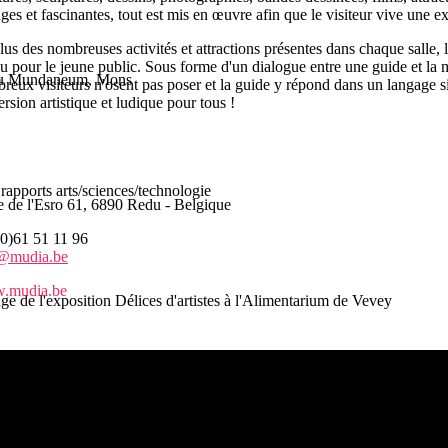
nges et fascinantes, tout est mis en œuvre afin que le visiteur vive une e
lus des nombreuses activités et attractions présentes dans chaque salle,
u pour le jeune public. Sous forme d'un dialogue entre une guide et la ma
e au Mundaneum, Mons
reux visiteurs n'osent pas poser et la guide y répond dans un langage s
rsion artistique et ludique pour tous !
rapports arts/sciences/technologie
e de l'Esro 61, 6890 Redu - Belgique
0)61 51 11 96
o@mudia.be
.mudia.be
ge de l'exposition Délices d'artistes à l'Alimentarium de Vevey
e Google.