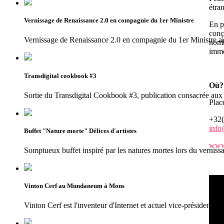
étra
Vernissage de Renaissance 2.0 en compagnie du 1er Ministre
En p
conç
Vernissage de Renaissance 2.0 en compagnie du 1er Ministr
nomb
imme
Transdigital cookbook #3
Où?
Sortie du Transdigital Cookbook #3, publication consacrée aux 
Plac
+32(
inf
Buffet "Nature morte" Délices d'artistes
www
Somptueux buffet inspiré par les natures mortes lors du vernissa
Vinton Cerf au Mundaneum à Mons
Vinton Cerf est l'inventeur d'Internet et actuel vice-président d