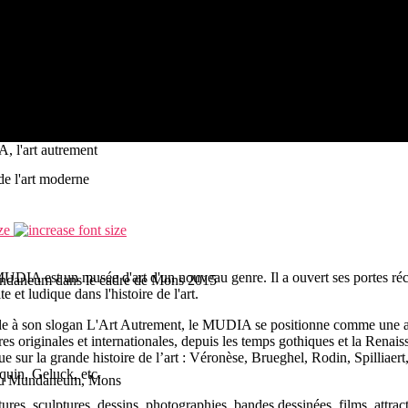
 MUDIA ambitionne de faire découvrir l'art autrement
 l'art autrement
de l'art moderne
ze
UDIA est un musée d'art d'un nouveau genre. Il a ouvert ses portes 
Mundaneum dans le cadre de Mons 2015
te et ludique dans l'histoire de l'art.
le à son slogan L'Art Autrement, le MUDIA se positionne comme une att
es originales et internationales, depuis les temps gothiques et la Rena
ue sur la grande histoire de l’art : Véronèse, Brueghel, Rodin, Spilliaer
quin, Geluck, etc.
b au Mundaneum, Mons
tures, sculptures, dessins, photographies, bandes dessinées, films, attract