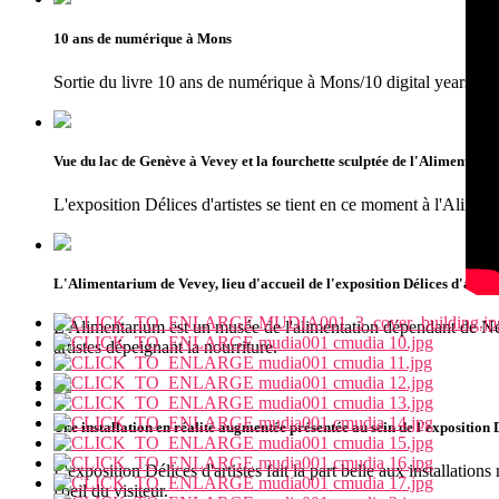
10 ans de numérique à Mons
Sortie du livre 10 ans de numérique à Mons/10 digital years in
Vue du lac de Genève à Vevey et la fourchette sculptée de l'Alimentari
L'exposition Délices d'artistes se tient en ce moment à l'Alime
L'Alimentarium de Vevey, lieu d'accueil de l'exposition Délices d'artist
L'Alimentarium est un musée de l'alimentation dépendant de Nes
artistes dépeignant la nourriture.
Une installation en réalité augmentée présentée au sein de l'exposition 
L'exposition Délices d'artistes fait la part belle aux installati
l'oeil du visiteur.