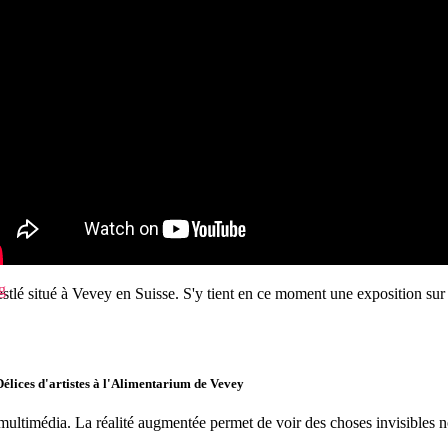
 Mons consacré au développement des industries créatives et numériques
um
ntarium de Vevey, sur les bords du lac de Genève.
es
tlé situé à Vevey en Suisse. S'y tient en ce moment une exposition sur 
Délices d'artistes à l'Alimentarium de Vevey
ons multimédia. La réalité augmentée permet de voir des choses invisibles