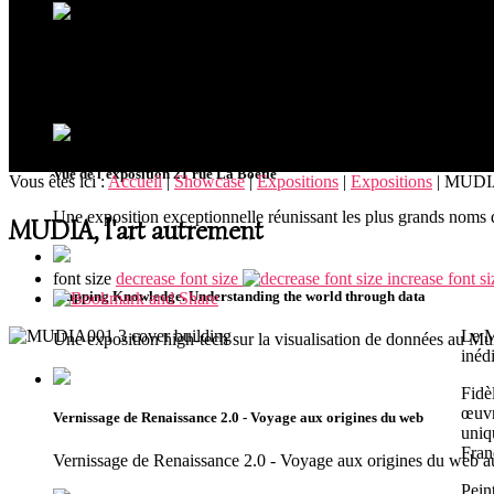
Ouverture du musée MUDIA à Redu
Riche de plus de 300 oeuvres issues de collections privées, le
Vue de l'exposition 21 rue La Boétie
Vous êtes ici :
Accueil
|
Showcase
|
Expositions
|
Expositions
|
MUDIA,
Une exposition exceptionnelle réunissant les plus grands noms 
MUDIA, l'art autrement
font size
decrease font size
increase font si
Mapping Knowledge. Understanding the world through data
Le M
Une exposition high-tech sur la visualisation de données au 
inédi
Fidè
œuvr
Vernissage de Renaissance 2.0 - Voyage aux origines du web
uniq
Fran
Vernissage de Renaissance 2.0 - Voyage aux origines du we
Pein