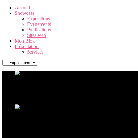
Accueil
Showcase
Expositions
Événements
Publications
Sites web
Mon Blog
Présentation
Services
Warhol. The American Dream Factory
Une exposition Andy Warhol exceptionnelle, retraçant la carrière 
Ouverture de l'exposition Ceci n'est pas un corps
La sculpture hyperréaliste à La Boverie avec plus de 60 oeu