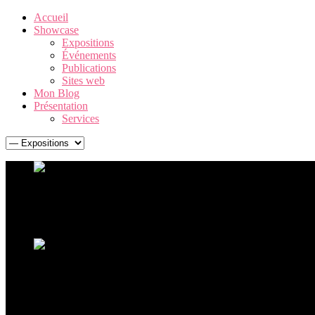
Accueil
Showcase
Expositions
Événements
Publications
Sites web
Mon Blog
Présentation
Services
Warhol. The American Dream Factory
Une exposition Andy Warhol exceptionnelle, retraçant la carrière 
Ouverture de l'exposition Ceci n'est pas un corps
La sculpture hyperréaliste à La Boverie avec plus de 60 oeu