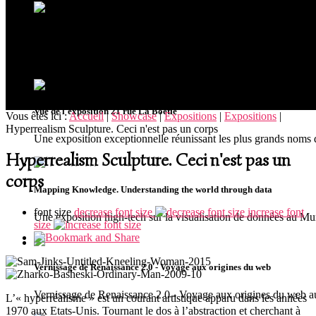
Ouverture du musée MUDIA à Redu
Riche de plus de 300 oeuvres issues de collections privées, le
Vue de l'exposition 21 rue La Boétie
Vous êtes ici :
Accueil
|
Showcase
|
Expositions
|
Expositions
|
Hyperrealism Sculpture. Ceci n'est pas un corps
Une exposition exceptionnelle réunissant les plus grands noms 
Hyperrealism Sculpture. Ceci n'est pas un
corps
Mapping Knowledge. Understanding the world through data
font size
decrease font size
increase font
Une exposition high-tech sur la visualisation de données au 
size
Vernissage de Renaissance 2.0 - Voyage aux origines du web
Vernissage de Renaissance 2.0 - Voyage aux origines du we
L’« hyperréalisme » est un courant artistique apparu dans les années
1970 aux Etats-Unis. Tournant le dos à l’abstraction et cherchant à