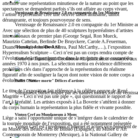
atteindre une représentation minutieuse de la nature au point que les
spectateurs se demandent parfois s’ils ont affaire au corps vivant,
Vernissage de Renaissance 2.0 en compagnie du 1er Ministre
l’artiste hyperréaliste crée une oeuvre tantôt amusante, tantôt
dérangeante, et toujours pourvoyeuse de sens.
Vernissage de Renaissance 2.0 en compagnie du 1er Ministr
Avec une sélection de plus de 40 sculptures hyperréalistes d’artistes
internationaux de premier plan (George Segal, Ron Mueck,
Maurizio Cattelan, Berlinde De Bruyckere, Carole A.Feuerman,
Transdigital cookbook #3
Duane Hanson, John De Andrea, Paul McCarthy,…), l’exposition
Hyperrealism Sculpture – Ceci n’est pas un corps rendra compte de
l’évolution de la figure humaine dans la sculpture de ce courant des
Sortie du Transdigital Cookbook #3, publication consacrée aux 
années 1970 à nos jours. La sélection mettra en évidence différents
problèmes clés dans l’approche de la représentation du réalisme
figuratif afin de souligner la façon dont notre vision de notre corps a
évolué sans cesse.
Buffet "Nature morte" Délices d'artistes
Le titre de l’exposition fait référence à la célèbre oeuvre de René
Somptueux buffet inspiré par les natures mortes lors du vernissa
Magritte « Ceci n’est pas une pipe », qui questionnait le rapport de
l’art à la réalité. Les artistes exposés à La Boverie s’attèlent à donner
du corps humain la représentation la plus fidèle et vivante possible.
Vinton Cerf au Mundaneum à Mons
Liège a saisi l’opportunité unique de s’intégrer dans le calendrier de
la tournée mondiale de l’exposition, qui a été notamment présentée
Vinton Cerf est l'inventeur d'Internet et actuel vice-président d
au Musée des Beaux-Arts de Bilbao (Espagne), au Musée d’Art
Contemporain de Monterrey (Mexique), à la National Gallery de