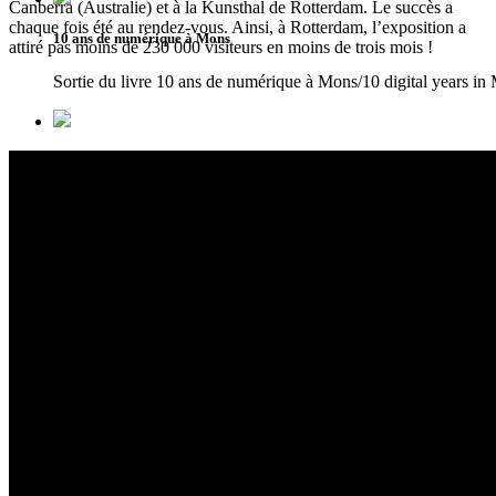
Canberra (Australie) et à la Kunsthal de Rotterdam. Le succès a
chaque fois été au rendez-vous. Ainsi, à Rotterdam, l’exposition a
10 ans de numérique à Mons
attiré pas moins de 230 000 visiteurs en moins de trois mois !
Sortie du livre 10 ans de numérique à Mons/10 digital years in
Vue du lac de Genève à Vevey et la fourchette sculptée de l'Alimentari
L'exposition Délices d'artistes se tient en ce moment à l'Alime
L'Alimentarium de Vevey, lieu d'accueil de l'exposition Délices d'artist
L'Alimentarium est un musée de l'alimentation dépendant de Nes
artistes dépeignant la nourriture.
Une installation en réalité augmentée présentée au sein de l'exposition 
L'exposition Délices d'artistes fait la part belle aux installati
l'oeil du visiteur.