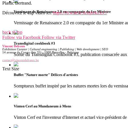
Plastic Bertrand.
Vernissage de Renaissance 2.0 en compagnie du 1er Ministre
Découvrez le clip vidéo ici:
https://fb.watch/3axqhzkZLC/
Vernissage de Renaissance 2.0 en compagnie du 1er Ministr
back to top
Follow via Facebook
Follow via Twitter
Transdigital cookbook #3
Vincent Delvaux
Exhibition Curator | Cultural engineering | Publishing | Web development | SEO
14 avenue du Congo (bte 35) - 1000 Bruxelles - Belgique
Sortie du Transdigital Cookbook #3, publication consacrée aux 
contact@vincentdelvaux.be
Text Size
Buffet "Nature morte" Délices d'artistes
Somptueux buffet inspiré par les natures mortes lors du vernissa
Vinton Cerf au Mundaneum à Mons
Vinton Cerf est l'inventeur d'Internet et actuel vice-président d