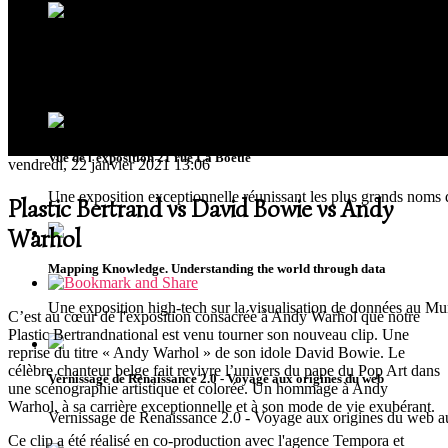
Ouverture du musée MUDIA à Redu
Riche de plus de 300 oeuvres issues de collections privées, le
Vue de l'exposition 21 rue La Boétie
vendredi, 22 janvier 2021 13:06
Une exposition exceptionnelle réunissant les plus grands noms 
Plastic Bertrand vs David Bowie vs Andy
Warhol
Mapping Knowledge. Understanding the world through data
Une exposition high-tech sur la visualisation de données au 
C’est au cœur de l'exposition consacrée à Andy Warhol que notre
Plastic Bertrandnational est venu tourner son nouveau clip. Une
reprise du titre « Andy Warhol » de son idole David Bowie. Le
célèbre chanteur belge fait revivre l’univers du pape du Pop Art dans
Vernissage de Renaissance 2.0 - Voyage aux origines du web
une scénographie artistique et colorée. Un hommage à Andy
Warhol, à sa carrière exceptionnelle et à son mode de vie exubérant.
Vernissage de Renaissance 2.0 - Voyage aux origines du we
Ce clip a été réalisé en co-production avec l'agence Tempora et