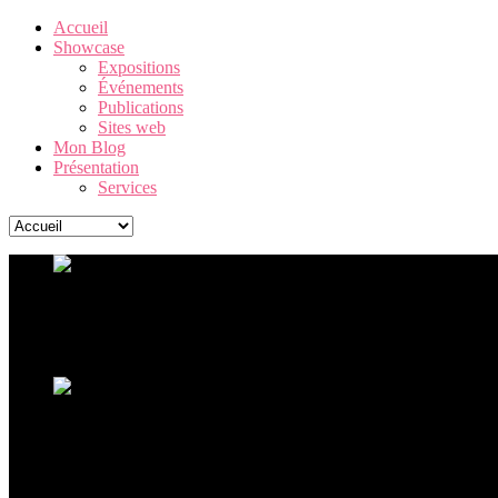
Accueil
Showcase
Expositions
Événements
Publications
Sites web
Mon Blog
Présentation
Services
Warhol. The American Dream Factory
Une exposition Andy Warhol exceptionnelle, retraçant la carrière 
Ouverture de l'exposition Ceci n'est pas un corps
La sculpture hyperréaliste à La Boverie avec plus de 60 oeu