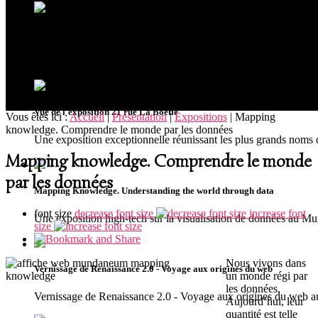
Ouverture du musée MUDIA à Redu
Riche de plus de 300 oeuvres issues de collections privées, le
Vue de l'exposition 21 rue La Boétie
Vous êtes ici :
Accueil
|
Présentation
|
Expositions
|
Mapping
knowledge. Comprendre le monde par les données
Une exposition exceptionnelle réunissant les plus grands noms 
Mapping knowledge. Comprendre le monde
par les données
Mapping Knowledge. Understanding the world through data
font size
decrease font size
increase font
Une exposition high-tech sur la visualisation de données au 
size
Nous vivons dans
Vernissage de Renaissance 2.0 - Voyage aux origines du web
un monde régi par
les données.
Vernissage de Renaissance 2.0 - Voyage aux origines du we
Aujourd’hui, leur
quantité est telle