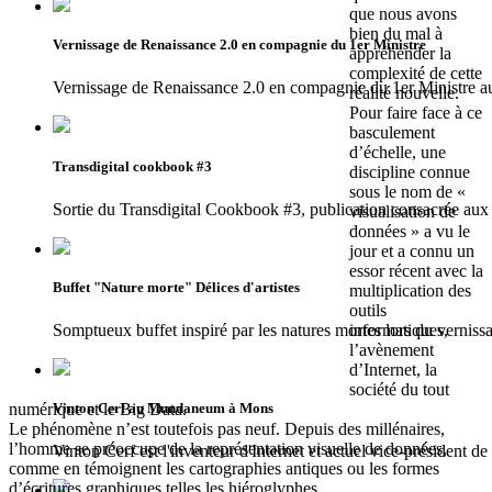
que nous avons
bien du mal à
Vernissage de Renaissance 2.0 en compagnie du 1er Ministre
appréhender la
complexité de cette
Vernissage de Renaissance 2.0 en compagnie du 1er Ministr
réalité nouvelle.
Pour faire face à ce
basculement
d’échelle, une
Transdigital cookbook #3
discipline connue
sous le nom de «
Sortie du Transdigital Cookbook #3, publication consacrée aux 
visualisation de
données » a vu le
jour et a connu un
essor récent avec la
Buffet "Nature morte" Délices d'artistes
multiplication des
outils
informatiques,
Somptueux buffet inspiré par les natures mortes lors du vernissa
l’avènement
d’Internet, la
société du tout
numérique et le Big Data.
Vinton Cerf au Mundaneum à Mons
Le phénomène n’est toutefois pas neuf. Depuis des millénaires,
l’homme se préoccupe de la représentation visuelle de données,
Vinton Cerf est l'inventeur d'Internet et actuel vice-président d
comme en témoignent les cartographies antiques ou les formes
d’écritures graphiques telles les hiéroglyphes.