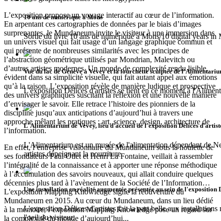
L’exposition propose un voyage interactif au cœur de l’information.
10 ans de numérique à Mons
En arpentant ces cartographies de données par le biais d’images
surprenantes, le Mundaneum invite le visiteur à une immersion dans
Sortie du livre 10 ans de numérique à Mons/10 digital years in
un univers visuel qui fait usage d’un langage graphique commun et
qui présente de nombreuses similarités avec les principes de
l’abstraction géométrique utilisés par Mondrian, Malevitch ou
d’autres artistes modernes. Un monde de complexité rendu lisible,
Vue du lac de Genève à Vevey et la fourchette sculptée de l'Alimentari
évident dans sa simplicité visuelle, qui fait autant appel aux émotions
qu’à la raison. L’exposition révèle de manière ludique et prospective
L'exposition Délices d'artistes se tient en ce moment à l'Alime
des univers graphiques suscitant la réflexion et une nouvelle manière
d’envisager le savoir. Elle retrace l’histoire des pionniers de la
discipline jusqu’aux anticipations d’aujourd’hui à travers une
approche mêlant les pratiques : art, science, design, architecture de
L'Alimentarium de Vevey, lieu d'accueil de l'exposition Délices d'artist
l’information.
L'Alimentarium est un musée de l'alimentation dépendant de Nes
En effet, l’entreprise visionnaire du Mundaneum sous la houlette de
artistes dépeignant la nourriture.
ses fondateurs Paul Otlet et Henri La Fontaine, veillait à rassembler
l’intégralité de la connaissance et à apporter une réponse méthodique
à l’accumulation des savoirs nouveaux, qui allait conduire quelques
décennies plus tard à l’avènement de la Société de l’Information…
Une installation en réalité augmentée présentée au sein de l'exposition 
L'exposition Mapping Knowledge signe la réouverture du
Mundaneum en 2015. Au cœur du Mundaneum, dans un lieu dédié
L'exposition Délices d'artistes fait la part belle aux installati
à la mémoire, l’exposition Mapping Knowledge pose un regard sur
l'oeil du visiteur.
la complexité du monde d’aujourd’hui...