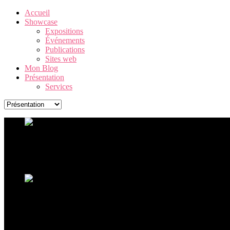
Accueil
Showcase
Expositions
Événements
Publications
Sites web
Mon Blog
Présentation
Services
Warhol. The American Dream Factory
Une exposition Andy Warhol exceptionnelle, retraçant la carrière 
Ouverture de l'exposition Ceci n'est pas un corps
La sculpture hyperréaliste à La Boverie avec plus de 60 oeu