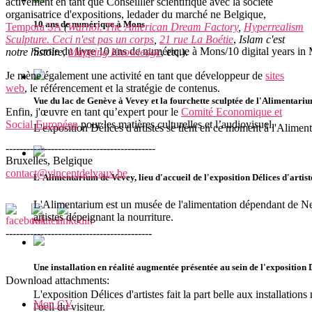
activement en tant que Conseilller scientifique avec la société
organisatrice d'expositions, ledader du marché ne Belgique,
10 ans de numérique à Mons
Tempora SA
(
Warhol. The American Dream Factory
,
Hyperrealism
Sculpture. Ceci n'est pas un corps
,
21 rue La Boétie
,
Islam c'est
Sortie du livre 10 ans de numérique à Mons/10 digital years in
notre histoire
,
Mapping Knowledge
, etc.).
Je mène également une activité en tant que développeur de
sites
web
, le référencement et la stratégie de contenus.
Vue du lac de Genève à Vevey et la fourchette sculptée de l'Alimentari
Enfin, j'œuvre en tant qu’expert pour le
Comité Economique et
Social Européen
pour les matières culturelles et l’audiovisuel.
L'exposition Délices d'artistes se tient en ce moment à l'Alime
-------------------------------------------
Bruxelles, Belgique
contact@vincentdelvaux.be
L'Alimentarium de Vevey, lieu d'accueil de l'exposition Délices d'artist
L'Alimentarium est un musée de l'alimentation dépendant de Nes
artistes dépeignant la nourriture.
------------------------------------------
Une installation en réalité augmentée présentée au sein de l'exposition 
Download attachments:
L'exposition Délices d'artistes fait la part belle aux installati
Mon CV
l'oeil du visiteur.