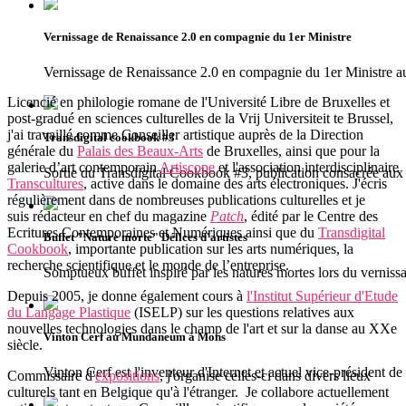
Vernissage de Renaissance 2.0 en compagnie du 1er Ministre
Vernissage de Renaissance 2.0 en compagnie du 1er Ministr
Licencié en philologie romane de l'Université Libre de Bruxelles et
post-gradué en sciences culturelles de la Vrij Universiteit te Brussel,
j'ai travaillé comme Conseiller artistique auprès de la Direction
Transdigital cookbook #3
générale du
Palais des Beaux-Arts
de Bruxelles, ainsi que pour la
galerie d’art contemporain
Artiscope
et l'association interdisciplinaire
Sortie du Transdigital Cookbook #3, publication consacrée aux 
Transcultures
, active dans le domaine des arts électroniques. J'écris
régulièrement dans de nombreuses publications culturelles et je
suis rédacteur en chef du magazine
Patch
, édité par le Centre des
Ecritures Contemporaines et Numériques ainsi que du
Transdigital
Buffet "Nature morte" Délices d'artistes
Cookbook
, importante publication sur les arts numériques, la
recherche scientifique et le monde de l’entreprise.
Somptueux buffet inspiré par les natures mortes lors du vernissa
Depuis 2005, je donne également cours à
l'Institut Supérieur d'Etude
du Langage Plastique
(ISELP) sur les questions relatives aux
nouvelles technologies dans le champ de l'art et sur la danse au XXe
Vinton Cerf au Mundaneum à Mons
siècle.
Vinton Cerf est l'inventeur d'Internet et actuel vice-président d
Commissaire d'
expositions
, j'organise celles-ci dans divers lieux
culturels tant en Belgique qu'à l'étranger. Je collabore actuellement