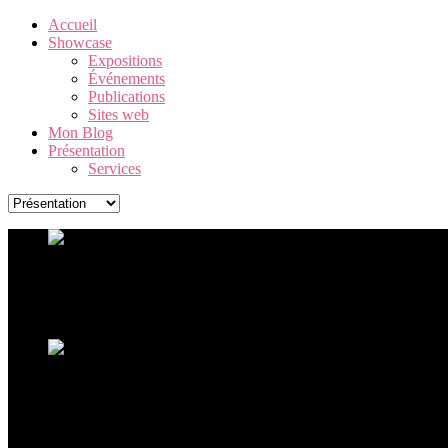
Accueil
Showcase
Expositions
Événements
Publications
Sites web
Mon Blog
Présentation
Services
Warhol. The American Dream Factory
Une exposition Andy Warhol exceptionnelle, retraçant la carrière 
Ouverture de l'exposition Ceci n'est pas un corps
La sculpture hyperréaliste à La Boverie avec plus de 60 oeu