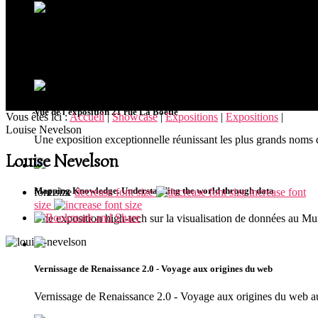
Ouverture du musée MUDIA à Redu
Riche de plus de 300 oeuvres issues de collections privées, le
Vue de l'exposition 21 rue La Boétie
Vous êtes ici :
Accueil
|
Showcase
|
Expositions
|
Expositions
|
Louise Nevelson
Une exposition exceptionnelle réunissant les plus grands noms 
Louise Nevelson
Mapping Knowledge. Understanding the world through data
font size
decrease font size
increase font
size
Une exposition high-tech sur la visualisation de données au 
Vernissage de Renaissance 2.0 - Voyage aux origines du web
Vernissage de Renaissance 2.0 - Voyage aux origines du we