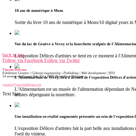
10 ans de numérique à Mons
Sortie du livre 10 ans de numérique à Mons/10 digital years in
Vue du lac de Genève à Vevey et la fourchette sculptée de l'Alimentari
back to top
L'exposition Délices d'artistes se tient en ce moment à l'Alime
Follow via Facebook
Follow via Twitter
Vincent Delvaux
Exhibition Curator | Cultural engineering | Publishing | Web development | SEO
14 avenue du Congo (bte 35) - 1000 Bruxelles - Belgique
L'Alimentarium de Vevey, lieu d'accueil de l'exposition Délices d'artist
contact@vincentdelvaux.be
L'Alimentarium est un musée de l'alimentation dépendant de Nes
Text Size
artistes dépeignant la nourriture.
Une installation en réalité augmentée présentée au sein de l'exposition 
L'exposition Délices d'artistes fait la part belle aux installati
l'oeil du visiteur.