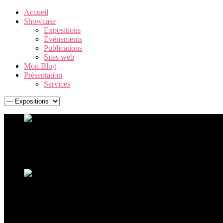
Accueil
Showcase
Expositions
Événements
Publications
Sites web
Mon Blog
Présentation
Services
Warhol. The American Dream Factory
Une exposition Andy Warhol exceptionnelle, retraçant la carrière 
Ouverture de l'exposition Ceci n'est pas un corps
La sculpture hyperréaliste à La Boverie avec plus de 60 oeu