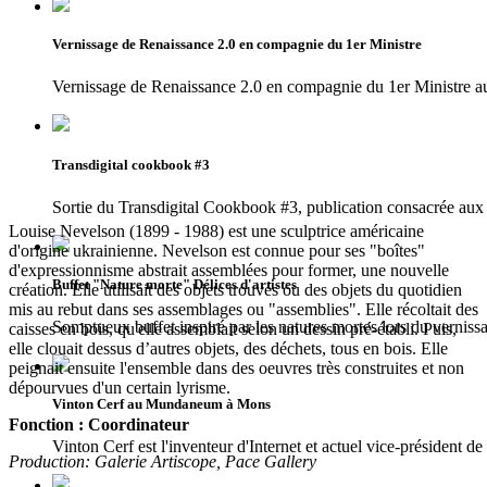
Vernissage de Renaissance 2.0 en compagnie du 1er Ministre
Vernissage de Renaissance 2.0 en compagnie du 1er Ministr
Transdigital cookbook #3
Sortie du Transdigital Cookbook #3, publication consacrée aux 
Louise Nevelson (1899 - 1988) est une sculptrice américaine
d'origine ukrainienne. Nevelson est connue pour ses "boîtes"
d'expressionnisme abstrait assemblées pour former, une nouvelle
Buffet "Nature morte" Délices d'artistes
création. Elle utilisait des objets trouvés ou des objets du quotidien
mis au rebut dans ses assemblages ou "assemblies". Elle récoltait des
Somptueux buffet inspiré par les natures mortes lors du vernissa
caisses en bois, qu'elle assemblait selon un dessin pré-établi. Puis,
elle clouait dessus d’autres objets, des déchets, tous en bois. Elle
peignait ensuite l'ensemble dans des oeuvres très construites et non
dépourvues d'un certain lyrisme.
Vinton Cerf au Mundaneum à Mons
Fonction : Coordinateur
Vinton Cerf est l'inventeur d'Internet et actuel vice-président d
Production: Galerie Artiscope, Pace Gallery